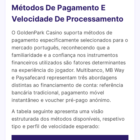
Métodos De Pagamento E
Velocidade De Processamento
O GoldenPark Casino suporta métodos de
pagamento especificamente selecionados para o
mercado português, reconhecendo que a
familiaridade e a confiança nos instrumentos
financeiros utilizados são fatores determinantes
na experiência do jogador. Multibanco, MB Way
e Paysafecard representam três abordagens
distintas ao financiamento de conta: referência
bancária tradicional, pagamento móvel
instantâneo e voucher pré-pago anónimo.
A tabela seguinte apresenta uma visão
estruturada dos métodos disponíveis, respetivo
tipo e perfil de velocidade esperado: